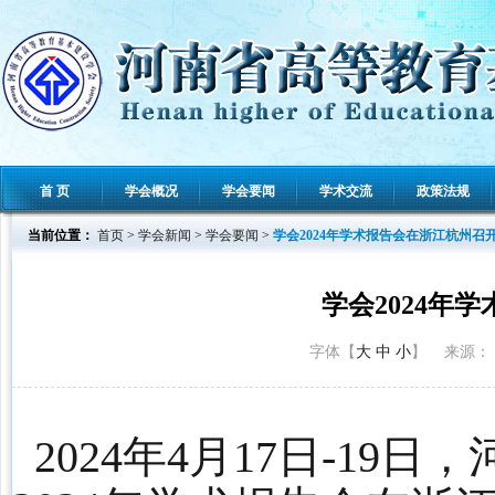
首 页
学会概况
学会要闻
学术交流
政策法规
当前位置：
首页
>
学会新闻
>
学会要闻
>
学会2024年学术报告会在浙江杭州召
学会2024年
字体【
大
中
小
】 来源： 发
2
02
4
年
4
月
17
日-
19
日，