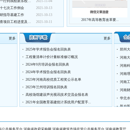
河南科技学院：省教育厅发规处副处长解秋彩一行到我校新东校区调...
2021-11-04
十七次工作例会
2021-10-13
研指导基建工作
2021-10-13
..
不到10天，河南6所高校...
2017年高等教育改革要...
河南医学高等专科学校：党委书记花明带队检查项目工程进度及开学...
2021-10-11
更多
更多
2025年学术报告会报名回执表
郑州
工程量清单计价计量标准修订概况
河南
2024年9月培训会报名回执表
河南
2024年学术报告会报名回执表
河南
2023年河南高校优质工程奖公示名单
河南
2023年兰州培训报名回执表
河南
高校场馆建设声光视讯技术交流会报名表
华北
2021年全国教育基建统计系统用户配置手...
新乡
标公共服务平台
河南省政府采购网
河南省建筑市场监管公共服务平台
河南省教育厅