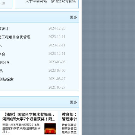
-10
稿件的通知
关于征集学会专家库专家的通知
更多
2021年学术报告会主题征集通知
关于填报2021年学会通讯录的通
2024-12-20
节设计
知
关于印发《会员入会管理办法
2023-12-11
建工程项目创优管理
（试行）》的通知
2023-12-11
化
关于学会公众号上线试运行的通
知
2023-12-11
体会
关于召开第七次会员代表大会的
2023-03-06
例分享
通知
2023-03-06
讯
关于举办2019年高校基本建设管
理专题培训班的通知
2021-05-27
创新探索
关于举办河南省高校基本建设专
2021-05-27
业技术人员业务培训班的通知
智慧校园管理平台演示
关于召开全国高校教师保障性住
更多
房建设研讨会的通知
关于建立学会专业技术人员继续
教育人才信息库的通知
河南省高等教育基本建设学会第
五届理事会成员名单