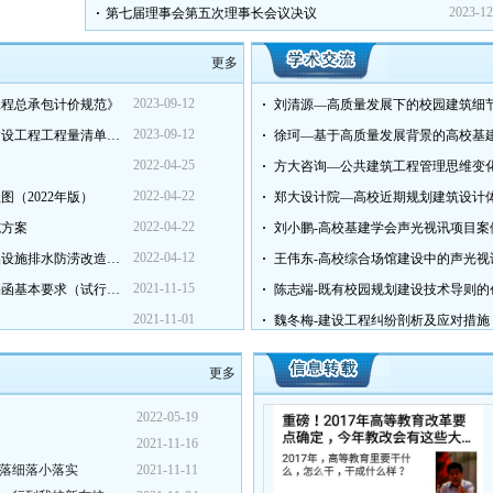
2023-12
第七届理事会第五次理事长会议决议
更多
2023-09-12
工程总承包计价规范》
刘清源—高质量发展下的校园建筑细
2023-09-12
河南省住房和城乡建设厅关于印发《河南省建设工程工程量清单招标...
徐珂—基于高质量发展背景的高校基
2022-04-25
方大咨询—公共建筑工程管理思维变
2022-04-22
（2022年版）
郑大设计院—高校近期规划建筑设计
2022-04-22
施方案
刘小鹏-高校基建学会声光视讯项目案
2022-04-12
河南省城市建（构）筑物地下空间和市政基础设施排水防涝改造技术...
王伟东-高校综合场馆建设中的声光视
2021-11-15
河南省住房和城乡建设厅关于印发工程保证保函基本要求（试行）的...
陈志端-既有校园规划建设技术导则的
2021-11-01
魏冬梅-建设工程纠纷剖析及应对措施
更多
2022-05-19
2021-11-16
落细落小落实
2021-11-11