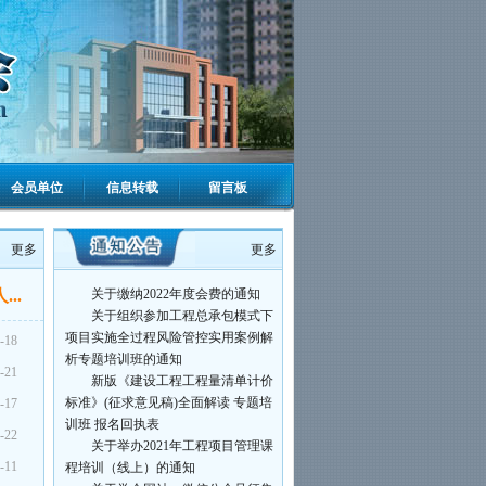
2023年河南高校优质工程奖评审
结果公示
关于召开河南省高等教育基本建
设学会2023年年会的通知
关于开展河南高校优质工程申报
评价工作的通知
关于印发《河南省高校优质工程
评价办法（试行）》的通知
关于举办“2023年河南省高校基建
会员单位
信息转载
留言板
业务培训班”的通知
关于缴纳2023年度会费的通知
关于召开学会2023年学术报告会
更多
更多
的通知
关于缴纳2022年度会费的通知
..
关于组织参加工程总承包模式下
项目实施全过程风险管控实用案例解
-18
析专题培训班的通知
-21
新版《建设工程工程量清单计价
标准》(征求意见稿)全面解读 专题培
-17
训班 报名回执表
-22
关于举办2021年工程项目管理课
程培训（线上）的通知
-11
关于学会网站、微信公众号征集