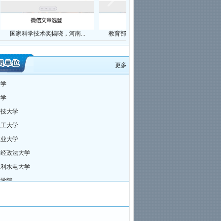
关于召开五届第十一次理事长会
议通知
河南省高等教育基本建设学会关
国家科学技术奖揭晓，河南...
教育部：实行直属高校建设...
拒绝加
于举办工程量清单编制培训班的通知
关于召开2025年学术报告会的通
知
更多
关于召开河南省高等教育基本建
大学
设学会2024年年会暨学术报告会的通
知
大学
关于组织参加“EPC工程总承包项
科技大学
目招投标策划及全过程管控要点暨国
有投资项目造价控制、合同定价与索
理工大学
赔结算实务操作培训班”的通知
工业大学
关于召开2024年学术报告会的通
财经政法大学
知
关于表彰2023年度“河南高校优质
水利水电大学
工程”获奖工程的通知
医学院
2023年河南高校优质工程奖评审
结果公示
关于召开河南省高等教育基本建
设学会2023年年会的通知